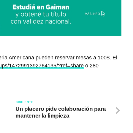
Feria Americana pueden reservar mesas a 100$. El
oups/1472991392764135/?ref=share
o 280
SIGUIENTE
Un placero pide colaboración para
mantener la limpieza