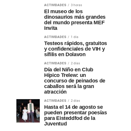
ACTIVIDADES
3 horas
El museo de los
dinosaurios más grandes
del mundo presenta MEF
Invita
ACTIVIDADES
1 día
Testeos rápidos, gratuitos
y confidenciales de VIH y
sífilis en Dolavon
ACTIVIDADES
2 días
Día del Niño en Club
Hípico Trelew: un
concurso de peinados de
caballos será la gran
atracción
ACTIVIDADES
2 días
Hasta el 14 de agosto se
pueden presentar poesías
para Eisteddfod de la
Juventud