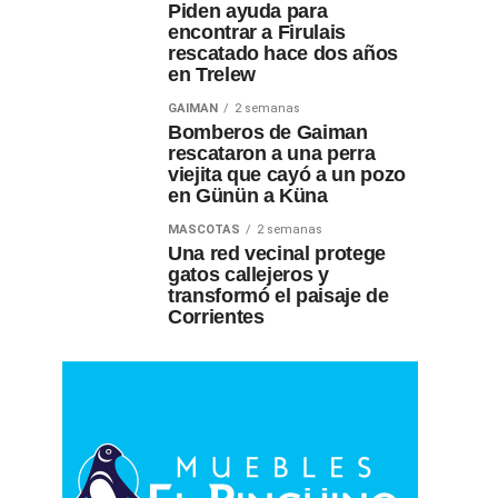
Piden ayuda para
encontrar a Firulais
rescatado hace dos años
en Trelew
GAIMAN
2 semanas
Bomberos de Gaiman
rescataron a una perra
viejita que cayó a un pozo
en Günün a Küna
MASCOTAS
2 semanas
Una red vecinal protege
gatos callejeros y
transformó el paisaje de
Corrientes