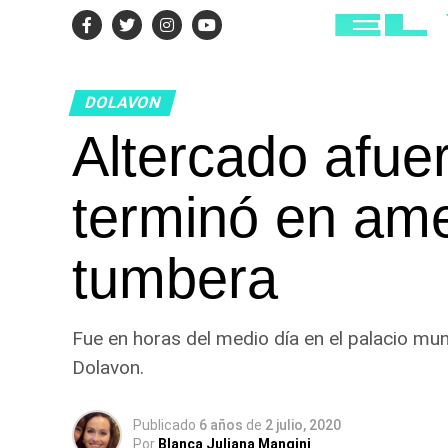
DOLAVON
Altercado afuer
terminó en am
tumbera
Fue en horas del medio día en el palacio mun
Dolavon.
Publicado
6 años
de
2 julio, 2020
Por
Blanca Juliana Mangini