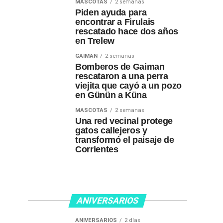
MASCOTAS
2 semanas
Piden ayuda para
encontrar a Firulais
rescatado hace dos años
en Trelew
GAIMAN
2 semanas
Bomberos de Gaiman
rescataron a una perra
viejita que cayó a un pozo
en Günün a Küna
MASCOTAS
2 semanas
Una red vecinal protege
gatos callejeros y
transformó el paisaje de
Corrientes
ANIVERSARIOS
ANIVERSARIOS
2 días