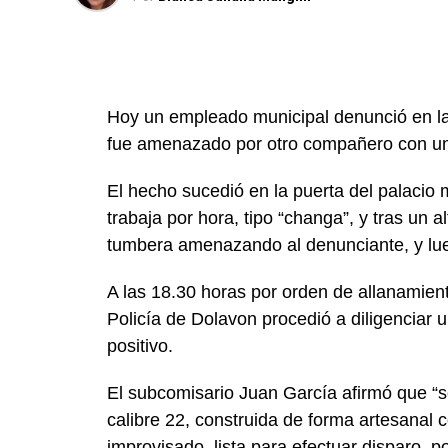
Hoy un empleado municipal denunció en la
fue amenazado por otro compañero con un
El hecho sucedió en la puerta del palacio
trabaja por hora, tipo “changa”, y tras un 
tumbera amenazando al denunciante, y lueg
A las 18.30 horas por orden de allanamient
Policía de Dolavon procedió a diligenciar 
positivo.
El subcomisario Juan García afirmó que “s
calibre 22, construida de forma artesanal co
improvisado, lista para efectuar disparo, po