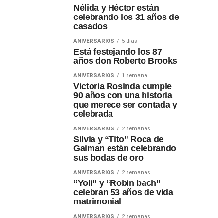
Nélida y Héctor están
celebrando los 31 años de
casados
ANIVERSARIOS
5 días
Está festejando los 87
años don Roberto Brooks
ANIVERSARIOS
1 semana
Victoria Rosinda cumple
90 años con una historia
que merece ser contada y
celebrada
ANIVERSARIOS
2 semanas
Silvia y “Tito” Roca de
Gaiman están celebrando
sus bodas de oro
ANIVERSARIOS
2 semanas
“Yoli” y “Robin bach”
celebran 53 años de vida
matrimonial
ANIVERSARIOS
2 semanas