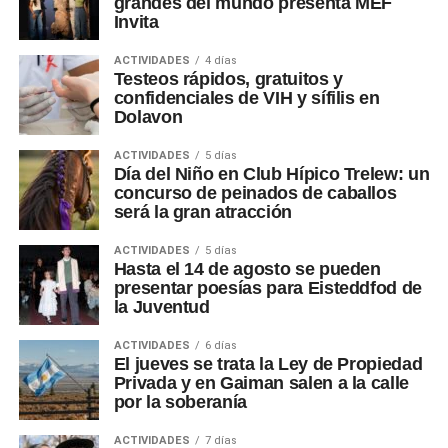
grandes del mundo presenta MEF
Invita
ACTIVIDADES
4 días
Testeos rápidos, gratuitos y
confidenciales de VIH y sífilis en
Dolavon
ACTIVIDADES
5 días
Día del Niño en Club Hípico Trelew: un
concurso de peinados de caballos
será la gran atracción
ACTIVIDADES
5 días
Hasta el 14 de agosto se pueden
presentar poesías para Eisteddfod de
la Juventud
ACTIVIDADES
6 días
El jueves se trata la Ley de Propiedad
Privada y en Gaiman salen a la calle
por la soberanía
ACTIVIDADES
7 días