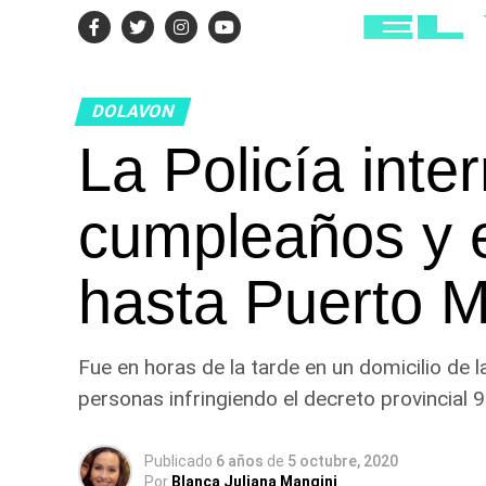
DOLAVON
La Policía int
cumpleaños y e
hasta Puerto 
Fue en horas de la tarde en un domicilio de 
personas infringiendo el decreto provincial 
Publicado
6 años
de
5 octubre, 2020
Por
Blanca Juliana Mangini