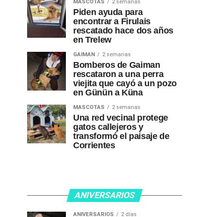
MASCOTAS
2 semanas
Piden ayuda para
encontrar a Firulais
rescatado hace dos años
en Trelew
GAIMAN
2 semanas
Bomberos de Gaiman
rescataron a una perra
viejita que cayó a un pozo
en Günün a Küna
MASCOTAS
2 semanas
Una red vecinal protege
gatos callejeros y
transformó el paisaje de
Corrientes
ANIVERSARIOS
ANIVERSARIOS
2 días