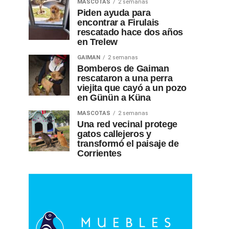
MASCOTAS
2 semanas
Piden ayuda para
encontrar a Firulais
rescatado hace dos años
en Trelew
GAIMAN
2 semanas
Bomberos de Gaiman
rescataron a una perra
viejita que cayó a un pozo
en Günün a Küna
MASCOTAS
2 semanas
Una red vecinal protege
gatos callejeros y
transformó el paisaje de
Corrientes