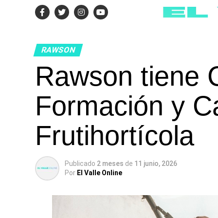
RAWSON
Rawson tiene 
Formación y C
Frutihortícola
Publicado
2 meses
de
11 junio, 2026
Por
El Valle Online