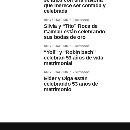
90 años con una historia
que merece ser contada y
celebrada
ANIVERSARIOS
2 semanas
Silvia y “Tito” Roca de
Gaiman están celebrando
sus bodas de oro
ANIVERSARIOS
2 semanas
“Yoli” y “Robin bach”
celebran 53 años de vida
matrimonial
ANIVERSARIOS
2 semanas
Elder y Olga están
celebrando 53 años de
matrimonio