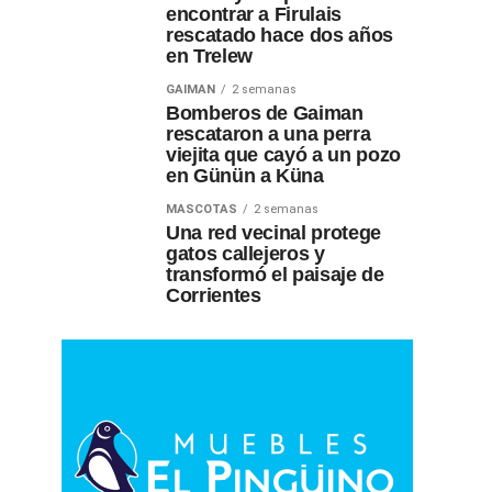
encontrar a Firulais
rescatado hace dos años
en Trelew
GAIMAN
2 semanas
Bomberos de Gaiman
rescataron a una perra
viejita que cayó a un pozo
en Günün a Küna
MASCOTAS
2 semanas
Una red vecinal protege
gatos callejeros y
transformó el paisaje de
Corrientes