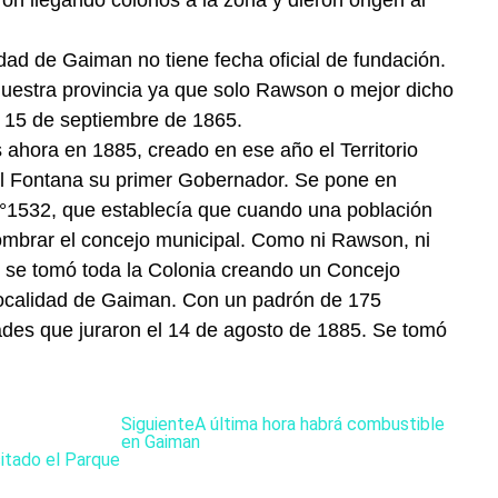
on llegando colonos a la zona y dieron origen al
dad de Gaiman no tiene fecha oficial de fundación.
nuestra provincia ya que solo Rawson o mejor dicho
l 15 de septiembre de 1865.
 ahora en 1885, creado en ese año el Territorio
l Fontana su primer Gobernador. Se pone en
 N°1532, que establecía que cuando una población
nombrar el concejo municipal. Como ni Rawson, ni
 se tomó toda la Colonia creando un Concejo
 localidad de Gaiman. Con un padrón de 175
dades que juraron el 14 de agosto de 1885. Se tomó
Siguiente
A última hora habrá combustible
en Gaiman
itado el Parque