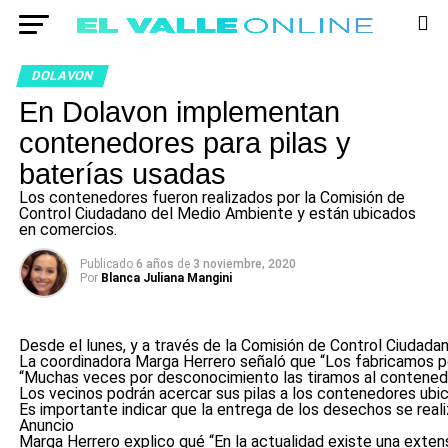
DOLAVON
En Dolavon implementan
contenedores para pilas y
baterías usadas
Los contenedores fueron realizados por la Comisión de
Control Ciudadano del Medio Ambiente y están ubicados
en comercios.
Publicado
6 años
de
3 noviembre, 2020
Por
Blanca Juliana Mangini
Desde el lunes, y a través de la Comisión de Control Ciudada
La coordinadora Marga Herrero señaló que “Los fabricamos por
“Muchas veces por desconocimiento las tiramos al contenedor 
Los vecinos podrán acercar sus pilas a los contenedores
ubi
Es importante indicar que la entrega de los desechos se reali
Anuncio
Marga Herrero explico qué “En la actualidad
existe una exten