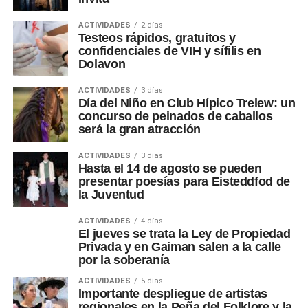
ACTIVIDADES
2 días
Testeos rápidos, gratuitos y
confidenciales de VIH y sífilis en
Dolavon
ACTIVIDADES
3 días
Día del Niño en Club Hípico Trelew: un
concurso de peinados de caballos
será la gran atracción
ACTIVIDADES
3 días
Hasta el 14 de agosto se pueden
presentar poesías para Eisteddfod de
la Juventud
ACTIVIDADES
4 días
El jueves se trata la Ley de Propiedad
Privada y en Gaiman salen a la calle
por la soberanía
ACTIVIDADES
5 días
Importante despliegue de artistas
regionales en la Peña del Folklore y la