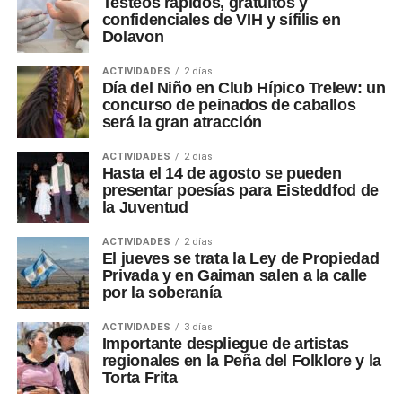
Testeos rápidos, gratuitos y
confidenciales de VIH y sífilis en
Dolavon
ACTIVIDADES
2 días
Día del Niño en Club Hípico Trelew: un
concurso de peinados de caballos
será la gran atracción
ACTIVIDADES
2 días
Hasta el 14 de agosto se pueden
presentar poesías para Eisteddfod de
la Juventud
ACTIVIDADES
2 días
El jueves se trata la Ley de Propiedad
Privada y en Gaiman salen a la calle
por la soberanía
ACTIVIDADES
3 días
Importante despliegue de artistas
regionales en la Peña del Folklore y la
Torta Frita