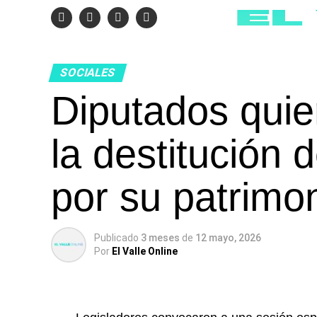
SOCIALES
Diputados quie
la destitución 
por su patrimon
Publicado
3 meses
de
12 mayo, 2026
Por
El Valle Online