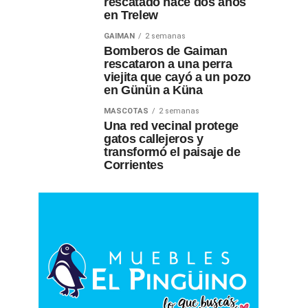
rescatado hace dos años
en Trelew
GAIMAN
2 semanas
Bomberos de Gaiman
rescataron a una perra
viejita que cayó a un pozo
en Günün a Küna
MASCOTAS
2 semanas
Una red vecinal protege
gatos callejeros y
transformó el paisaje de
Corrientes