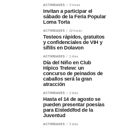
ACTIVIDADES
3 horas
Invitan a participar el
sábado de la Feria Popular
Loma Torta
ACTIVIDADES
22 horas
Testeos rápidos, gratuitos
y confidenciales de VIH y
sífilis en Dolavon
ACTIVIDADES
2 días
Día del Niño en Club
Hípico Trelew: un
concurso de peinados de
caballos será la gran
atracción
ACTIVIDADES
2 días
Hasta el 14 de agosto se
pueden presentar poesías
para Eisteddfod de la
Juventud
ACTIVIDADES
3 días