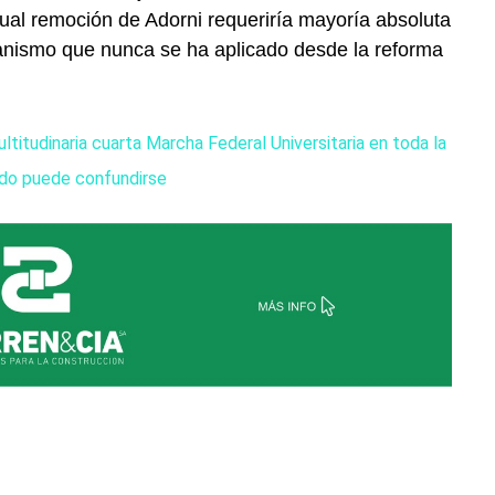
ual remoción de Adorni requeriría mayoría absoluta
ismo que nunca se ha aplicado desde la reforma
ltitudinaria cuarta Marcha Federal Universitaria en toda la
ido puede confundirse