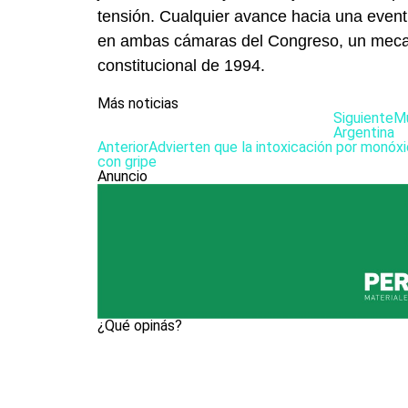
tensión. Cualquier avance hacia una event
en ambas cámaras del Congreso, un mecan
constitucional de 1994.
Más noticias
Siguiente
Mu
Argentina
Anterior
Advierten que la intoxicación por monóx
con gripe
Anuncio
¿Qué opinás?