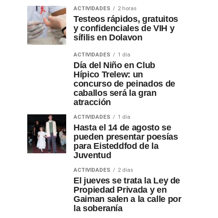
ACTIVIDADES
2 horas
Testeos rápidos, gratuitos
y confidenciales de VIH y
sífilis en Dolavon
ACTIVIDADES
1 día
Día del Niño en Club
Hípico Trelew: un
concurso de peinados de
caballos será la gran
atracción
ACTIVIDADES
1 día
Hasta el 14 de agosto se
pueden presentar poesías
para Eisteddfod de la
Juventud
ACTIVIDADES
2 días
El jueves se trata la Ley de
Propiedad Privada y en
Gaiman salen a la calle por
la soberanía