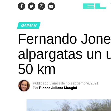
GAIMAN
Fernando Jone
alpargatas un 
50 km
Publicado
5 años
de
16 septiembre, 2021
Por
Blanca Juliana Mangini