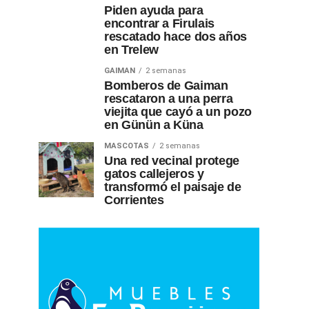
Piden ayuda para
encontrar a Firulais
rescatado hace dos años
en Trelew
GAIMAN
2 semanas
Bomberos de Gaiman
rescataron a una perra
viejita que cayó a un pozo
en Günün a Küna
MASCOTAS
2 semanas
Una red vecinal protege
gatos callejeros y
transformó el paisaje de
Corrientes