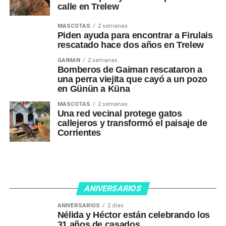
calle en Trelew
MASCOTAS
2 semanas
Piden ayuda para encontrar a Firulais
rescatado hace dos años en Trelew
GAIMAN
2 semanas
Bomberos de Gaiman rescataron a
una perra viejita que cayó a un pozo
en Günün a Küna
MASCOTAS
2 semanas
Una red vecinal protege gatos
callejeros y transformó el paisaje de
Corrientes
ANIVERSARIOS
ANIVERSARIOS
2 días
Nélida y Héctor están celebrando los
31 años de casados