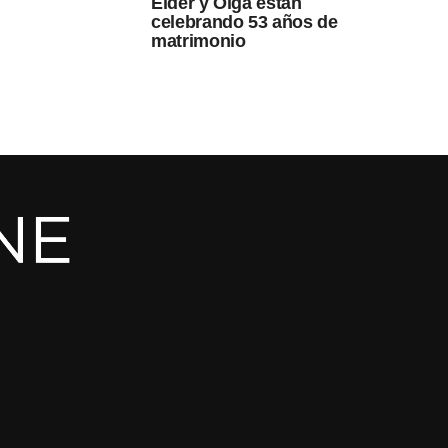
Elder y Olga están
celebrando 53 años de
matrimonio