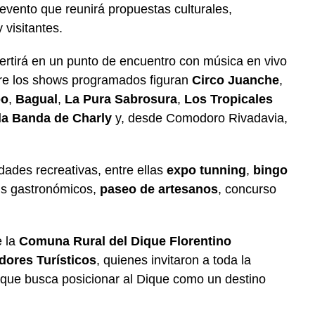
 evento que reunirá propuestas culturales,
 visitantes.
ertirá en un punto de encuentro con música en vivo
tre los shows programados figuran
Circo Juanche
,
po
,
Bagual
,
La Pura Sabrosura
,
Los Tropicales
la Banda de Charly
y, desde Comodoro Rivadavia,
dades recreativas, entre ellas
expo tunning
,
bingo
ds gastronómicos,
paseo de artesanos
, concurso
e la
Comuna Rural del Dique Florentino
dores Turísticos
, quienes invitaron a toda la
n que busca posicionar al Dique como un destino