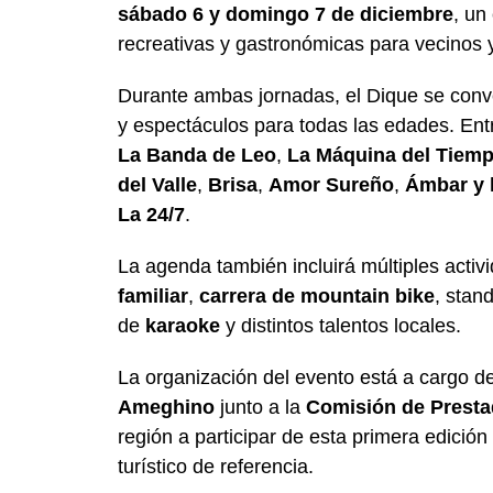
sábado 6 y domingo 7 de diciembre
, un
recreativas y gastronómicas para vecinos y
Durante ambas jornadas, el Dique se conv
y espectáculos para todas las edades. En
La Banda de Leo
,
La Máquina del Tiem
del Valle
,
Brisa
,
Amor Sureño
,
Ámbar y 
La 24/7
.
La agenda también incluirá múltiples activi
familiar
,
carrera de mountain bike
, stan
de
karaoke
y distintos talentos locales.
La organización del evento está a cargo d
Ameghino
junto a la
Comisión de Presta
región a participar de esta primera edició
turístico de referencia.