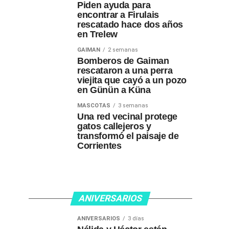
Piden ayuda para
encontrar a Firulais
rescatado hace dos años
en Trelew
GAIMAN
2 semanas
Bomberos de Gaiman
rescataron a una perra
viejita que cayó a un pozo
en Günün a Küna
MASCOTAS
3 semanas
Una red vecinal protege
gatos callejeros y
transformó el paisaje de
Corrientes
ANIVERSARIOS
ANIVERSARIOS
3 días