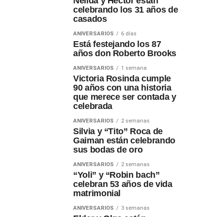
Nélida y Héctor están
celebrando los 31 años de
casados
ANIVERSARIOS
6 días
Está festejando los 87
años don Roberto Brooks
ANIVERSARIOS
1 semana
Victoria Rosinda cumple
90 años con una historia
que merece ser contada y
celebrada
ANIVERSARIOS
2 semanas
Silvia y “Tito” Roca de
Gaiman están celebrando
sus bodas de oro
ANIVERSARIOS
2 semanas
“Yoli” y “Robin bach”
celebran 53 años de vida
matrimonial
ANIVERSARIOS
3 semanas