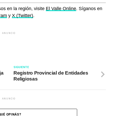
os en la región, visite
El Valle Online
. Síganos en
gram
y
X (Twitter)
.
ANUNCIO
SIGUIENTE
ja
Registro Provincial de Entidades
Religiosas
ANUNCIO
QUÉ OPINÁS?