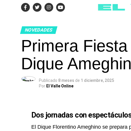
NOVEDADES
Primera Fiesta
Dique Ameghi
Publicado
8 meses
de
1 diciembre, 2025
Por
El Valle Online
Dos jornadas con espectáculos 
El Dique Florentino Ameghino se prepara p