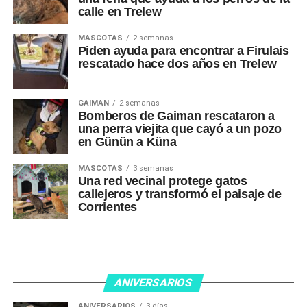
calle en Trelew
MASCOTAS
2 semanas
Piden ayuda para encontrar a Firulais
rescatado hace dos años en Trelew
GAIMAN
2 semanas
Bomberos de Gaiman rescataron a
una perra viejita que cayó a un pozo
en Günün a Küna
MASCOTAS
3 semanas
Una red vecinal protege gatos
callejeros y transformó el paisaje de
Corrientes
ANIVERSARIOS
ANIVERSARIOS
3 días