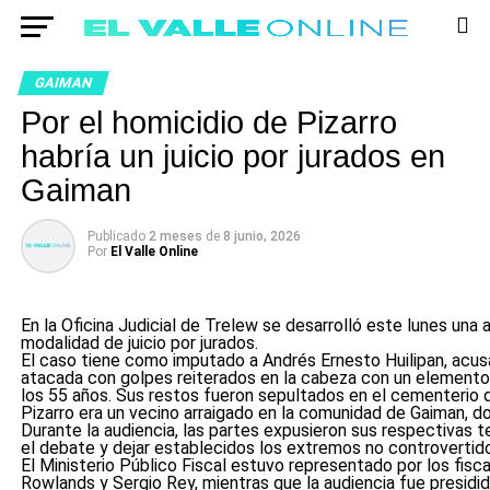
GAIMAN
Por el homicidio de Pizarro
habría un juicio por jurados en
Gaiman
Publicado
2 meses
de
8 junio, 2026
Por
El Valle Online
En la Oficina Judicial de Trelew se desarrolló este lunes una
modalidad de juicio por jurados.
El caso tiene como imputado a Andrés Ernesto Huilipan, acusad
atacada con golpes reiterados en la cabeza con un elemento 
los 55 años. Sus restos fueron sepultados en el cementerio 
Pizarro era un vecino arraigado en la comunidad de Gaiman, do
Durante la audiencia, las partes expusieron sus respectivas 
el debate y dejar establecidos los extremos no controvertid
El Ministerio Público Fiscal estuvo representado por los fisc
Rowlands y Sergio Rey, mientras que la audiencia fue presidida