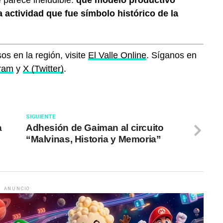
 parece ineludible:
qué modelo productivo
actividad que fue símbolo histórico de la
os en la región, visite
El Valle Online
. Síganos en
gram
y
X (Twitter)
.
SIGUIENTE
a
Adhesión de Gaiman al circuito
“Malvinas, Historia y Memoria”
ANUNCIO