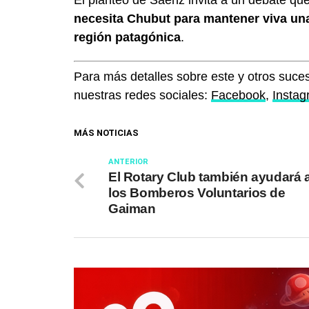
El planteo de Sáenz invita a un debate que
necesita Chubut para mantener viva una 
región patagónica
.
Para más detalles sobre este y otros suces
nuestras redes sociales:
Facebook
,
Insta
MÁS NOTICIAS
ANTERIOR
El Rotary Club también ayudará 
los Bomberos Voluntarios de
Gaiman