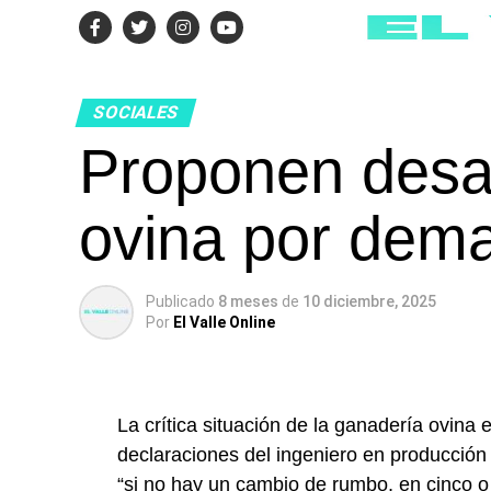
SOCIALES
Proponen desar
ovina por dem
Publicado
8 meses
de
10 diciembre, 2025
Por
El Valle Online
La crítica situación de la ganadería ovina 
declaraciones del ingeniero en producció
“si no hay un cambio de rumbo, en cinco o