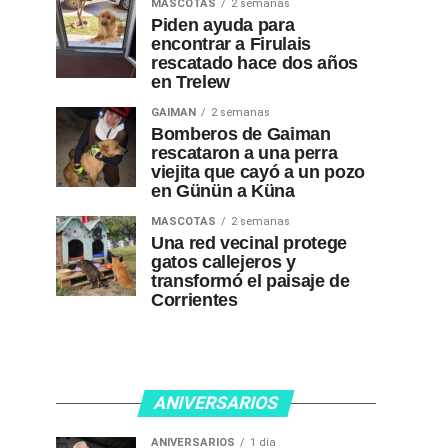
MASCOTAS
2 semanas
Piden ayuda para
encontrar a Firulais
rescatado hace dos años
en Trelew
GAIMAN
2 semanas
Bomberos de Gaiman
rescataron a una perra
viejita que cayó a un pozo
en Günün a Küna
MASCOTAS
2 semanas
Una red vecinal protege
gatos callejeros y
transformó el paisaje de
Corrientes
ANIVERSARIOS
ANIVERSARIOS
1 día