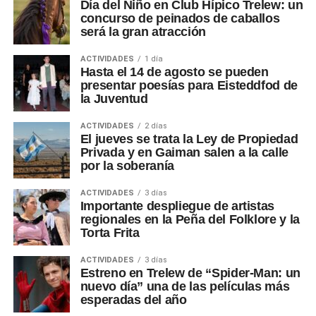
Día del Niño en Club Hípico Trelew: un
concurso de peinados de caballos
será la gran atracción
ACTIVIDADES
1 día
Hasta el 14 de agosto se pueden
presentar poesías para Eisteddfod de
la Juventud
ACTIVIDADES
2 días
El jueves se trata la Ley de Propiedad
Privada y en Gaiman salen a la calle
por la soberanía
ACTIVIDADES
3 días
Importante despliegue de artistas
regionales en la Peña del Folklore y la
Torta Frita
ACTIVIDADES
3 días
Estreno en Trelew de “Spider-Man: un
nuevo día” una de las películas más
esperadas del año