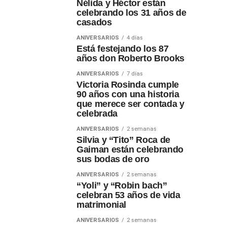
Nélida y Héctor están
celebrando los 31 años de
casados
ANIVERSARIOS
4 días
Está festejando los 87
años don Roberto Brooks
ANIVERSARIOS
7 días
Victoria Rosinda cumple
90 años con una historia
que merece ser contada y
celebrada
ANIVERSARIOS
2 semanas
Silvia y “Tito” Roca de
Gaiman están celebrando
sus bodas de oro
ANIVERSARIOS
2 semanas
“Yoli” y “Robin bach”
celebran 53 años de vida
matrimonial
ANIVERSARIOS
2 semanas