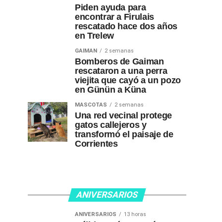
Piden ayuda para
encontrar a Firulais
rescatado hace dos años
en Trelew
GAIMAN
2 semanas
Bomberos de Gaiman
rescataron a una perra
viejita que cayó a un pozo
en Günün a Küna
MASCOTAS
2 semanas
Una red vecinal protege
gatos callejeros y
transformó el paisaje de
Corrientes
ANIVERSARIOS
ANIVERSARIOS
13 horas