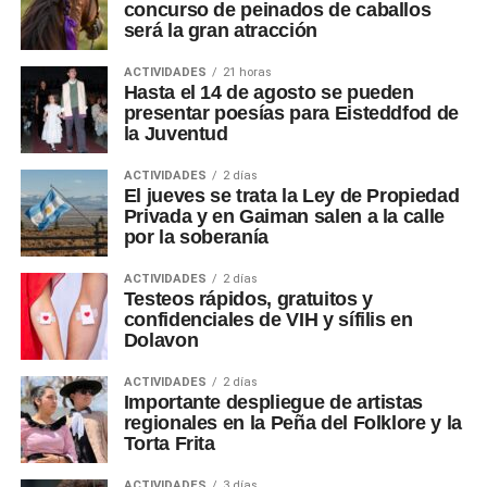
concurso de peinados de caballos
será la gran atracción
ACTIVIDADES
21 horas
Hasta el 14 de agosto se pueden
presentar poesías para Eisteddfod de
la Juventud
ACTIVIDADES
2 días
El jueves se trata la Ley de Propiedad
Privada y en Gaiman salen a la calle
por la soberanía
ACTIVIDADES
2 días
Testeos rápidos, gratuitos y
confidenciales de VIH y sífilis en
Dolavon
ACTIVIDADES
2 días
Importante despliegue de artistas
regionales en la Peña del Folklore y la
Torta Frita
ACTIVIDADES
3 días