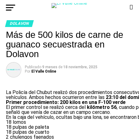
DOLAVON
Más de 500 kilos de carne de
guanaco secuestrada en
Dolavon
Publicado
9 meses
de
18 noviembre, 2025
Por
El Valle Online
La Policía del Chubut realizó dos procedimientos consecutivo
vehículos. Ambos hechos ocurrieron entre las
23:10 del dom
Primer procedimiento: 200 kilos en una F-100 verde
El primer control se realizó cerca del
kilómetro 56
, cuando p
señaló que venía de cazar en un campo cercano.
En la caja del vehículo, ocultas bajo una lona, se encontrar
18 lomos
18 pulpas de paleta
18 pulpas de cuarto
2 chulengos faenados