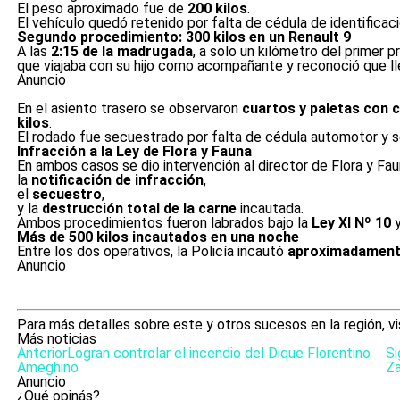
El peso aproximado fue de
200 kilos
.
El vehículo quedó retenido por falta de cédula de identificac
Segundo procedimiento: 300 kilos en un Renault 9
A las
2:15 de la madrugada
, a solo un kilómetro del primer 
que viajaba con su hijo como acompañante y reconoció que l
Anuncio
En el asiento trasero se observaron
cuartos y paletas con 
kilos
.
El rodado fue secuestrado por falta de cédula automotor y s
Infracción a la Ley de Flora y Fauna
En ambos casos se dio intervención al director de Flora y Fa
la
notificación de infracción
,
el
secuestro
,
y la
destrucción total de la carne
incautada.
Ambos procedimientos fueron labrados bajo la
Ley XI Nº 10
y
Más de 500 kilos incautados en una noche
Entre los dos operativos, la Policía incautó
aproximadamente
Anuncio
Para más detalles sobre este y otros sucesos en la región, v
Más noticias
Anterior
Logran controlar el incendio del Dique Florentino
Si
Ameghino
Z
Anuncio
¿Qué opinás?