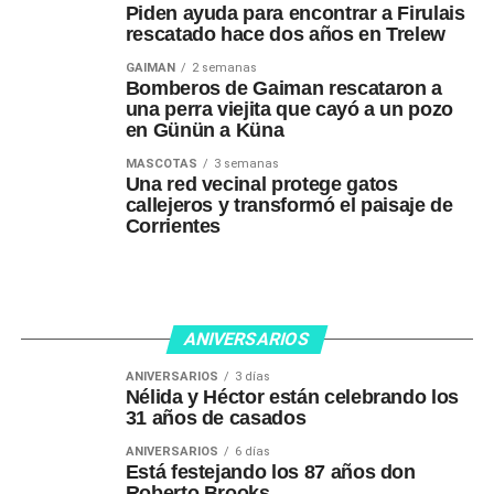
Piden ayuda para encontrar a Firulais
rescatado hace dos años en Trelew
GAIMAN
2 semanas
Bomberos de Gaiman rescataron a
una perra viejita que cayó a un pozo
en Günün a Küna
MASCOTAS
3 semanas
Una red vecinal protege gatos
callejeros y transformó el paisaje de
Corrientes
ANIVERSARIOS
ANIVERSARIOS
3 días
Nélida y Héctor están celebrando los
31 años de casados
ANIVERSARIOS
6 días
Está festejando los 87 años don
Roberto Brooks