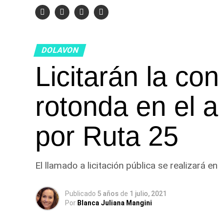
DOLAVON
Licitarán la co
rotonda en el 
por Ruta 25
El llamado a licitación pública se realizará e
Publicado
5 años
de
1 julio, 2021
Por
Blanca Juliana Mangini