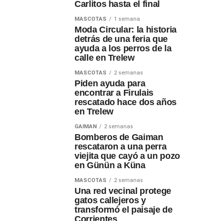
Carlitos hasta el final
MASCOTAS
1 semana
Moda Circular: la historia
detrás de una feria que
ayuda a los perros de la
calle en Trelew
MASCOTAS
2 semanas
Piden ayuda para
encontrar a Firulais
rescatado hace dos años
en Trelew
GAIMAN
2 semanas
Bomberos de Gaiman
rescataron a una perra
viejita que cayó a un pozo
en Günün a Küna
MASCOTAS
2 semanas
Una red vecinal protege
gatos callejeros y
transformó el paisaje de
Corrientes