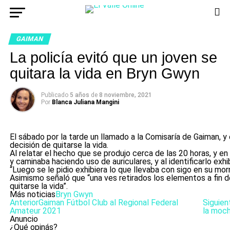
GAIMAN
La policía evitó que un joven se
quitara la vida en Bryn Gwyn
Publicado
5 años
de
8 noviembre, 2021
Por
Blanca Juliana Mangini
El sábado por la tarde un llamado a la Comisaría de Gaiman, y
decisión de quitarse la vida.
Al relatar el hecho que se produjo cerca de las 20 horas, y e
y caminaba haciendo uso de auriculares, y al identificarlo ex
“Luego se le pidio exhibiera lo que llevaba con sigo en su mor
Asimismo señaló que “una ves retirados los elementos a fin d
quitarse la vida”.
Más noticias
Bryn Gwyn
Anterior
Gaiman Fútbol Club al Regional Federal
Siguien
Amateur 2021
la moch
Anuncio
¿Qué opinás?