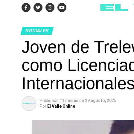
SOCIALES
Joven de Trel
como Licencia
Internacionale
Publicado
11 meses
de
29 agosto, 2025
Por
El Valle Online