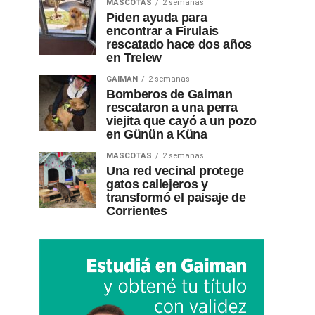
MASCOTAS
2 semanas
Piden ayuda para
encontrar a Firulais
rescatado hace dos años
en Trelew
GAIMAN
2 semanas
Bomberos de Gaiman
rescataron a una perra
viejita que cayó a un pozo
en Günün a Küna
MASCOTAS
2 semanas
Una red vecinal protege
gatos callejeros y
transformó el paisaje de
Corrientes