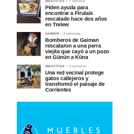
MASCOTAS
1 semana
Piden ayuda para
encontrar a Firulais
rescatado hace dos años
en Trelew
GAIMAN
2 semanas
Bomberos de Gaiman
rescataron a una perra
viejita que cayó a un pozo
en Günün a Küna
MASCOTAS
2 semanas
Una red vecinal protege
gatos callejeros y
transformó el paisaje de
Corrientes