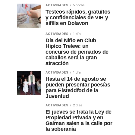
ACTIVIDADES
5 horas
Testeos rápidos, gratuitos
y confidenciales de VIH y
sífilis en Dolavon
ACTIVIDADES
1 día
Día del Niño en Club
Hípico Trelew: un
concurso de peinados de
caballos será la gran
atracción
ACTIVIDADES
1 día
Hasta el 14 de agosto se
pueden presentar poesías
para Eisteddfod de la
Juventud
ACTIVIDADES
2 días
El jueves se trata la Ley de
Propiedad Privada y en
Gaiman salen a la calle por
la soberanía