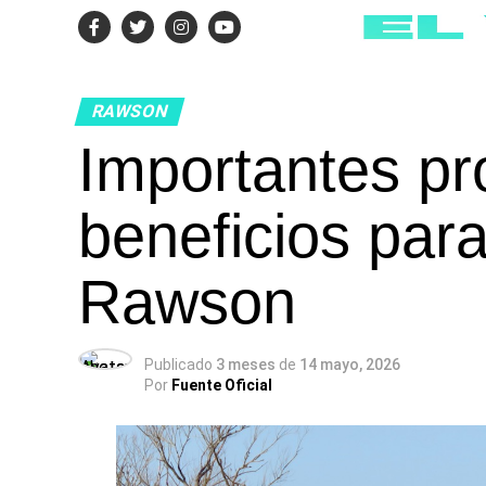
RAWSON
Importantes p
beneficios par
Rawson
Publicado
3 meses
de
14 mayo, 2026
Por
Fuente Oficial