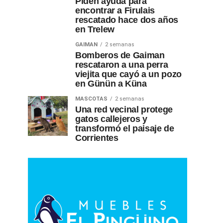
Piden ayuda para
encontrar a Firulais
rescatado hace dos años
en Trelew
GAIMAN
2 semanas
Bomberos de Gaiman
rescataron a una perra
viejita que cayó a un pozo
en Günün a Küna
MASCOTAS
2 semanas
Una red vecinal protege
gatos callejeros y
transformó el paisaje de
Corrientes