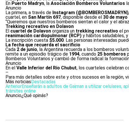
En
Puerto Madryn
, la
Asociación Bomberos Voluntarios
la
Anuncio
La primera, a través de
Instagram (@BOMBEROSMADRYN)
cuartel, en
San Martín 697
, disponible desde el
30 de mayo 
“Queremos que nuestros bomberos sientan el calor y el abrazo 
Trekking recreativo en Dolavon
El
cuartel de Dolavon
organiza un
trekking recreativo
el p
reanimación cardiopulmonar (RCP)
y hábitos saludables, y 
La inscripción cuesta
$5.000
. Las personas interesadas puede
La fecha que recuerda el sacrificio
Cada
2 de junio
, la Argentina recuerda a los bomberos volunt
remite a un episodio trágico de
1994
, cuando
25 bomberos
p
Bomberos Voluntarios y cambió de forma radical la formación 
Anuncio
En el
Valle Inferior del Río Chubut
, los cuarteles celebran c
–
Para más detalles sobre este y otros sucesos en la región, v
Más noticias
Destacadas
Anterior
Enseñarán a adultos de Gaiman a utilizar celulares, ap
trámites online
Anuncio
¿Qué opinás?