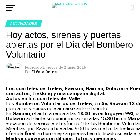
ACTIVIDADES
Hoy actos, sirenas y puertas
abiertas por el Día del Bombero
Voluntario
Publicado
2 meses
de
2 junio, 2026
Por
El Valle Online
Los cuarteles de Trelew, Rawson, Gaiman, Dolavon y Pue
con actos, trekking y una campaña digital.
Actos en los cuarteles del Valle
Los
Bomberos Voluntarios de Trelew
, en
Av. Rawson 137
pidió a los vecinos no alarmarse ante el sonido.
En
Gaiman
, el acto arranca a las
18:00 hs
en
Irigoyen 993
, c
Dolavon
adelanta su conmemoración a las
15:30 hs
en
Marí
vocación de servicio y el esfuerzo” de los Bomberos Voluntar
Mientras que Rawson hoy a las 9:00 horas realizó la tradicio
ofrenda floral en homenaje a quienes han dedicado su vida al 
Madryn convoca con dibujos, fotos y mensajes