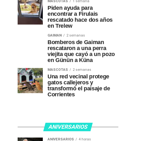
MASCOTAS
1 semana
Piden ayuda para
encontrar a Firulais
rescatado hace dos años
en Trelew
GAIMAN
2 semanas
Bomberos de Gaiman
rescataron a una perra
viejita que cayó a un pozo
en Günün a Küna
MASCOTAS
2 semanas
Una red vecinal protege
gatos callejeros y
transformó el paisaje de
Corrientes
ANIVERSARIOS
ANIVERSARIOS
4 horas