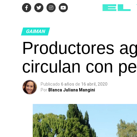
GAIMAN
Productores a
circulan con p
Publicado
6 años
de
16 abril, 2020
Por
Blanca Juliana Mangini