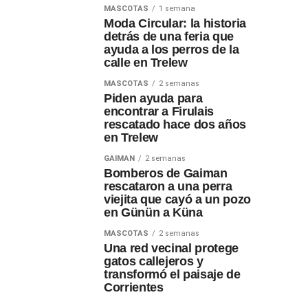
MASCOTAS
1 semana
Moda Circular: la historia
detrás de una feria que
ayuda a los perros de la
calle en Trelew
MASCOTAS
2 semanas
Piden ayuda para
encontrar a Firulais
rescatado hace dos años
en Trelew
GAIMAN
2 semanas
Bomberos de Gaiman
rescataron a una perra
viejita que cayó a un pozo
en Günün a Küna
MASCOTAS
2 semanas
Una red vecinal protege
gatos callejeros y
transformó el paisaje de
Corrientes