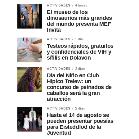
ACTIVIDADES
4 horas
El museo de los
dinosaurios más grandes
del mundo presenta MEF
Invita
ACTIVIDADES
1 día
Testeos rápidos, gratuitos
y confidenciales de VIH y
sífilis en Dolavon
ACTIVIDADES
2 días
Día del Niño en Club
Hípico Trelew: un
concurso de peinados de
caballos será la gran
atracción
ACTIVIDADES
2 días
Hasta el 14 de agosto se
pueden presentar poesías
para Eisteddfod de la
Juventud