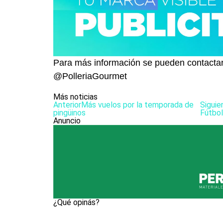
Para más información se pueden contactar
@PolleriaGourmet
Más noticias
Anterior
Más vuelos por la temporada de
Siguie
pingüinos
Fútbol
Anuncio
¿Qué opinás?