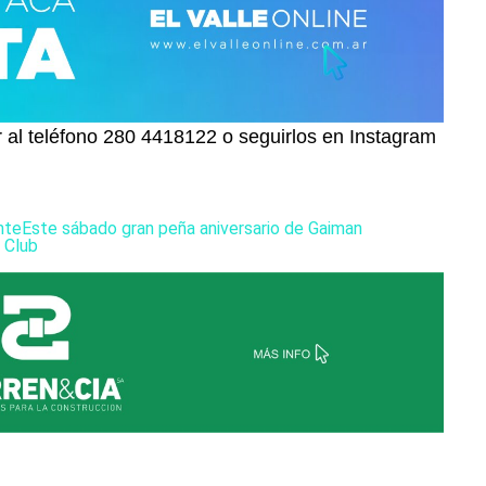
 al teléfono 280 4418122 o seguirlos en Instagram
nte
Este sábado gran peña aniversario de Gaiman
 Club