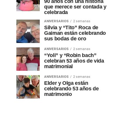
90 años con una historia
que merece ser contada y
celebrada
ANIVERSARIOS
2 semanas
Silvia y “Tito” Roca de
Gaiman están celebrando
sus bodas de oro
ANIVERSARIOS
2 semanas
“Yoli” y “Robin bach”
celebran 53 años de vida
matrimonial
ANIVERSARIOS
2 semanas
Elder y Olga están
celebrando 53 años de
matrimonio