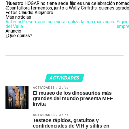
“Nuestro HOGAR no tiene sede fija: es una celebración nómad
@santaflora.fermentos, junto a Wally Griffiths, quienes agradec
Fotos Claudio Alejandro
Más noticias
Anterior
Presentaron una sidra realizada con manzanas
Sigui
del Valle
empre
Anuncio
¿Qué opinás?
ACTIVIDADES
ACTIVIDADES
2 días
El museo de los dinosaurios más
grandes del mundo presenta MEF
Invita
ACTIVIDADES
3 días
Testeos rápidos, gratuitos y
confidenciales de VIH y sífilis en