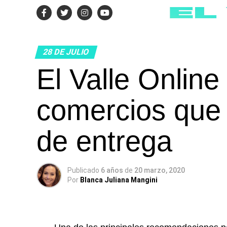
28 DE JULIO
El Valle Online
comercios que 
de entrega
Publicado
6 años
de
20 marzo, 2020
Por
Blanca Juliana Mangini