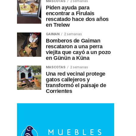
MASCOTAS
2 semanas
Piden ayuda para
encontrar a Firulais
rescatado hace dos años
en Trelew
GAIMAN
2 semanas
Bomberos de Gaiman
rescataron a una perra
viejita que cayó a un pozo
en Günün a Küna
MASCOTAS
2 semanas
Una red vecinal protege
gatos callejeros y
transformó el paisaje de
Corrientes