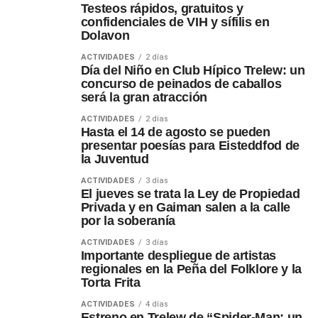
Testeos rápidos, gratuitos y
confidenciales de VIH y sífilis en
Dolavon
ACTIVIDADES
2 días
Día del Niño en Club Hípico Trelew: un
concurso de peinados de caballos
será la gran atracción
ACTIVIDADES
2 días
Hasta el 14 de agosto se pueden
presentar poesías para Eisteddfod de
la Juventud
ACTIVIDADES
3 días
El jueves se trata la Ley de Propiedad
Privada y en Gaiman salen a la calle
por la soberanía
ACTIVIDADES
3 días
Importante despliegue de artistas
regionales en la Peña del Folklore y la
Torta Frita
ACTIVIDADES
4 días
Estreno en Trelew de “Spider-Man: un