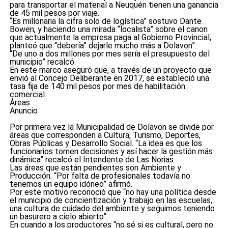
para transportar el material a Neuquén tienen una ganancia
de 45 mil pesos por viaje.
“Es millonaria la cifra solo de logística” sostuvo Dante
Bowen, y haciendo una mirada “localista” sobre el canon
que actualmente la empresa paga al Gobierno Provincial,
planteó que “debería” dejarle mucho más a Dolavon”.
“De uno a dos millones por mes sería el presupuesto del
municipio” recalcó.
En este marco aseguró que, a través de un proyecto que
envió al Concejo Deliberante en 2017, se estableció una
tasa fija de 140 mil pesos por mes de habilitación
comercial.
Áreas
Anuncio
Por primera vez la Municipalidad de Dolavon se divide por
áreas que corresponden a Cultura, Turismo, Deportes,
Obras Públicas y Desarrollo Social. “La idea es que los
funcionarios tomen decisiones y así hacer la gestión más
dinámica” recalcó el Intendente de Las Norias.
Las áreas que están pendientes son Ambiente y
Producción. “Por falta de profesionales todavía no
tenemos un equipo idóneo” afirmó.
Por este motivo reconoció que “no hay una política desde
el municipio de concientización y trabajo en las escuelas,
una cultura de cuidado del ambiente y seguimos teniendo
un basurero a cielo abierto”.
En cuando a los productores “no sé si es cultural, pero no