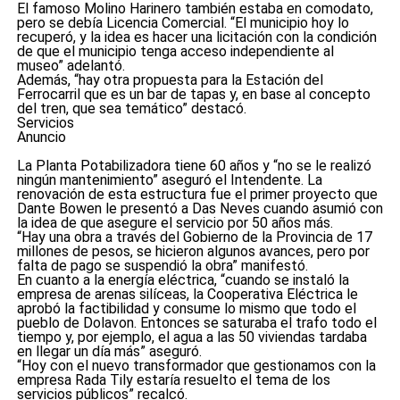
El famoso Molino Harinero también estaba en comodato,
pero se debía Licencia Comercial. “El municipio hoy lo
recuperó, y la idea es hacer una licitación con la condición
de que el municipio tenga acceso independiente al
museo” adelantó.
Además, “hay otra propuesta para la Estación del
Ferrocarril que es un bar de tapas y, en base al concepto
del tren, que sea temático” destacó.
Servicios
Anuncio
La Planta Potabilizadora tiene 60 años y “no se le realizó
ningún mantenimiento” aseguró el Intendente. La
renovación de esta estructura fue el primer proyecto que
Dante Bowen le presentó a Das Neves cuando asumió con
la idea de que asegure el servicio por 50 años más.
“Hay una obra a través del Gobierno de la Provincia de 17
millones de pesos, se hicieron algunos avances, pero por
falta de pago se suspendió la obra” manifestó.
En cuanto a la energía eléctrica, “cuando se instaló la
empresa de arenas silíceas, la Cooperativa Eléctrica le
aprobó la factibilidad y consume lo mismo que todo el
pueblo de Dolavon. Entonces se saturaba el trafo todo el
tiempo y, por ejemplo, el agua a las 50 viviendas tardaba
en llegar un día más” aseguró.
“Hoy con el nuevo transformador que gestionamos con la
empresa Rada Tily estaría resuelto el tema de los
servicios públicos” recalcó.