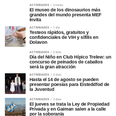
ACTIVIDADES
2 horas
El museo de los dinosaurios más
grandes del mundo presenta MEF
Invita
ACTIVIDADES
1 día
Testeos rápidos, gratuitos y
confidenciales de VIH y sífilis en
Dolavon
ACTIVIDADES
2 días
Día del Niño en Club Hípico Trelew: un
concurso de peinados de caballos
será la gran atracción
ACTIVIDADES
2 días
Hasta el 14 de agosto se pueden
presentar poesías para Eisteddfod de
la Juventud
ACTIVIDADES
3 días
El jueves se trata la Ley de Propiedad
Privada y en Gaiman salen a la calle
por la soberanía