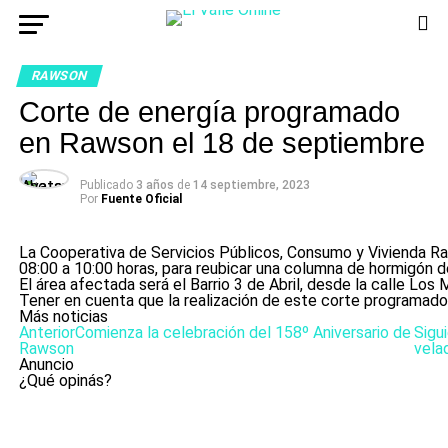
RAWSON
Corte de energía programado
en Rawson el 18 de septiembre
Publicado
3 años
de
14 septiembre, 2023
Por
Fuente Oficial
La Cooperativa de Servicios Públicos, Consumo y Vivienda Raw
08:00 a 10:00 horas, para reubicar una columna de hormigón d
El área afectada será el Barrio 3 de Abril, desde la calle Lo
Tener en cuenta que la realización de este corte programado 
Más noticias
Anterior
Comienza la celebración del 158º Aniversario de
Sigu
Rawson
vela
Anuncio
¿Qué opinás?