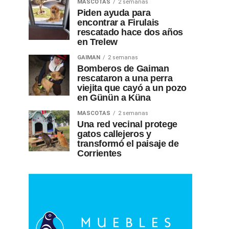
MASCOTAS
2 semanas
Piden ayuda para
encontrar a Firulais
rescatado hace dos años
en Trelew
GAIMAN
2 semanas
Bomberos de Gaiman
rescataron a una perra
viejita que cayó a un pozo
en Günün a Küna
MASCOTAS
2 semanas
Una red vecinal protege
gatos callejeros y
transformó el paisaje de
Corrientes