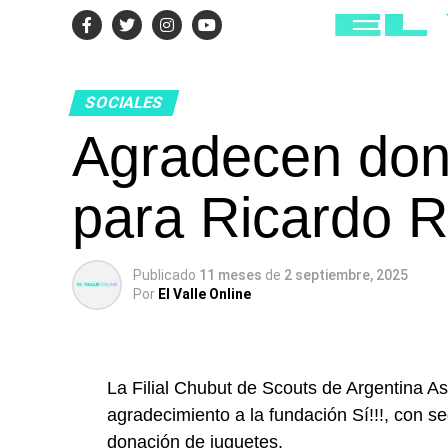
SOCIALES
Agradecen don
para Ricardo R
Publicado
11 meses
de
2 septiembre, 2025
Por
El Valle Online
La Filial Chubut de Scouts de Argentina A
agradecimiento a la fundación Sí!!!, con 
donación de juguetes.