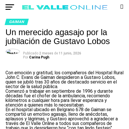
GAIMAN
Un merecido agasajo por la
jubilación de Gustavo Lobos
Publicado
2 meses
de
11 junio, 2026
Por
Carina Pugh
Con emoción y gratitud, los compañeros del Hospital Rural
John C. Evans de Gaiman despidieron a Gustavo Lobos,
quien se jubiló tras 30 años de destacado servicio en el
sector de la salud pública.
Comenzó a trabajar en septiembre de 1996 y durante
décadas fue el chofer de la ambulancia, recorriendo
kilómetros a cualquier hora para llevar esperanza y
atención a quienes más lo necesitaban.
En el hospital ubicado en Belgrano 678 de Gaiman se
compartió un emotivo agasajo, lleno de anécdotas,
aplausos y lágrimas, y Gustavo aprovechó a agradecer a
través de El Valle Online a todos sus compañeros de
trabajo que lo despidieron hoy “con tan lindo festejo”.