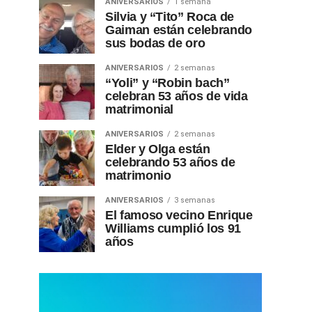
ANIVERSARIOS
1 semana
Silvia y “Tito” Roca de
Gaiman están celebrando
sus bodas de oro
ANIVERSARIOS
2 semanas
“Yoli” y “Robin bach”
celebran 53 años de vida
matrimonial
ANIVERSARIOS
2 semanas
Elder y Olga están
celebrando 53 años de
matrimonio
ANIVERSARIOS
3 semanas
El famoso vecino Enrique
Williams cumplió los 91
años