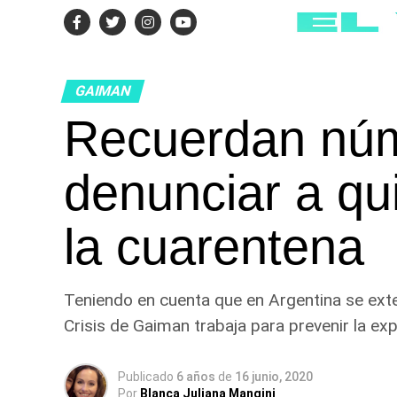
GAIMAN
Recuerdan núm
denunciar a q
la cuarentena
Teniendo en cuenta que en Argentina se exte
Crisis de Gaiman trabaja para prevenir la ex
Publicado
6 años
de
16 junio, 2020
Por
Blanca Juliana Mangini