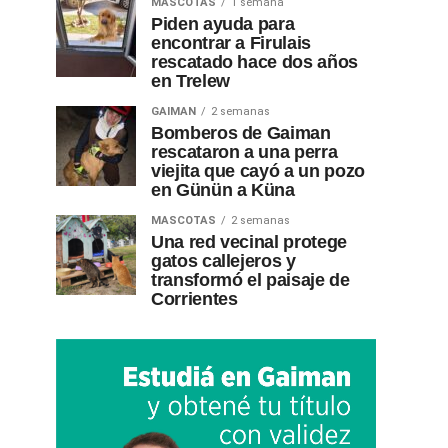
MASCOTAS
1 semana
Piden ayuda para
encontrar a Firulais
rescatado hace dos años
en Trelew
GAIMAN
2 semanas
Bomberos de Gaiman
rescataron a una perra
viejita que cayó a un pozo
en Günün a Küna
MASCOTAS
2 semanas
Una red vecinal protege
gatos callejeros y
transformó el paisaje de
Corrientes