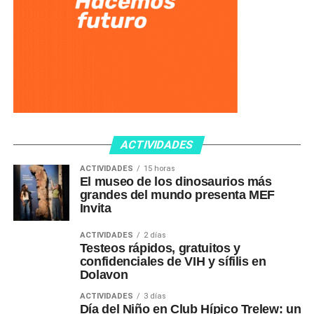
ACTIVIDADES
ACTIVIDADES
15 horas
El museo de los dinosaurios más
grandes del mundo presenta MEF
Invita
ACTIVIDADES
2 días
Testeos rápidos, gratuitos y
confidenciales de VIH y sífilis en
Dolavon
ACTIVIDADES
3 días
Día del Niño en Club Hípico Trelew: un