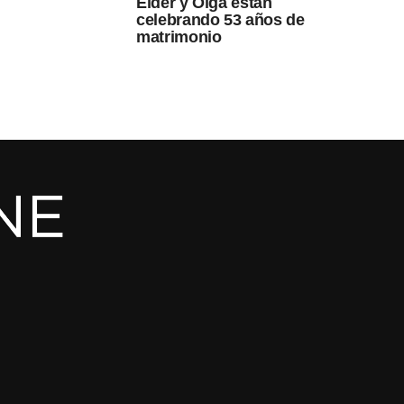
Elder y Olga están
celebrando 53 años de
matrimonio