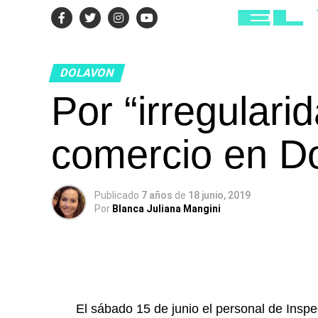
DOLAVON
Por “irregulari
comercio en D
Publicado
7 años
de
18 junio, 2019
Por
Blanca Juliana Mangini
El sábado 15 de junio el personal de Inspe