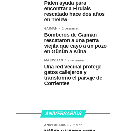
Piden ayuda para
encontrar a Firulais
rescatado hace dos años
en Trelew
GAIMAN
2 semanas
Bomberos de Gaiman
rescataron a una perra
viejita que cayó a un pozo
en Günün a Küna
MASCOTAS
2 semanas
Una red vecinal protege
gatos callejeros y
transformó el paisaje de
Corrientes
ANIVERSARIOS
ANIVERSARIOS
2 días