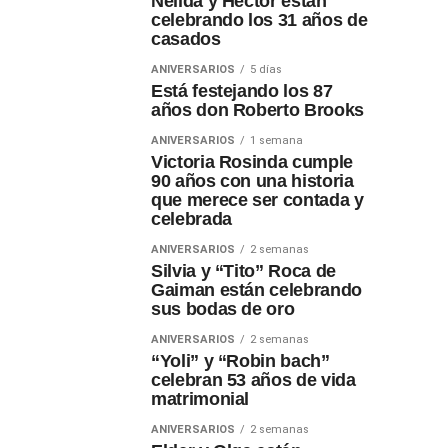
Nélida y Héctor están
celebrando los 31 años de
casados
ANIVERSARIOS
5 días
Está festejando los 87
años don Roberto Brooks
ANIVERSARIOS
1 semana
Victoria Rosinda cumple
90 años con una historia
que merece ser contada y
celebrada
ANIVERSARIOS
2 semanas
Silvia y “Tito” Roca de
Gaiman están celebrando
sus bodas de oro
ANIVERSARIOS
2 semanas
“Yoli” y “Robin bach”
celebran 53 años de vida
matrimonial
ANIVERSARIOS
2 semanas