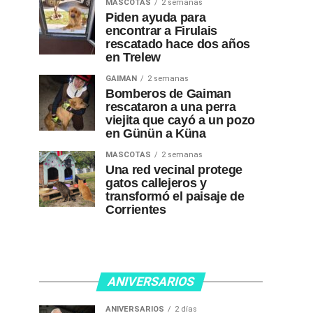
MASCOTAS
2 semanas
Piden ayuda para
encontrar a Firulais
rescatado hace dos años
en Trelew
GAIMAN
2 semanas
Bomberos de Gaiman
rescataron a una perra
viejita que cayó a un pozo
en Günün a Küna
MASCOTAS
2 semanas
Una red vecinal protege
gatos callejeros y
transformó el paisaje de
Corrientes
ANIVERSARIOS
ANIVERSARIOS
2 días