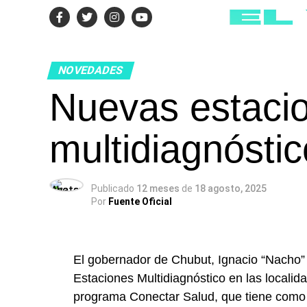
NOVEDADES
Nuevas estaci
multidiagnósti
Publicado
12 meses
de
18 agosto, 2025
Por
Fuente Oficial
El gobernador de Chubut, Ignacio “Nacho”
Estaciones Multidiagnóstico en las locali
programa Conectar Salud, que tiene como o