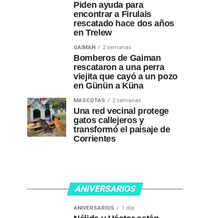
Piden ayuda para
encontrar a Firulais
rescatado hace dos años
en Trelew
GAIMAN
2 semanas
Bomberos de Gaiman
rescataron a una perra
viejita que cayó a un pozo
en Günün a Küna
MASCOTAS
2 semanas
Una red vecinal protege
gatos callejeros y
transformó el paisaje de
Corrientes
ANIVERSARIOS
ANIVERSARIOS
1 día