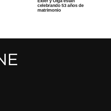
Elder y Olga están
celebrando 53 años de
matrimonio