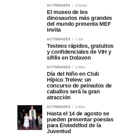
ACTIVIDADES
3 horas
El museo de los
dinosaurios más grandes
del mundo presenta MEF
Invita
ACTIVIDADES
1 día
Testeos rápidos, gratuitos
y confidenciales de VIH y
sífilis en Dolavon
ACTIVIDADES
2 días
Día del Niño en Club
Hípico Trelew: un
concurso de peinados de
caballos será la gran
atracción
ACTIVIDADES
2 días
Hasta el 14 de agosto se
pueden presentar poesías
para Eisteddfod de la
Juventud