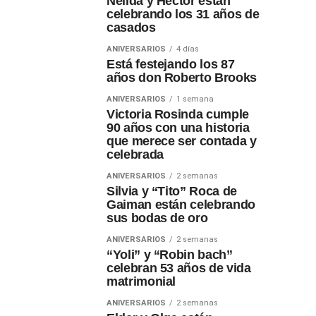
Nélida y Héctor están
celebrando los 31 años de
casados
ANIVERSARIOS
4 días
Está festejando los 87
años don Roberto Brooks
ANIVERSARIOS
1 semana
Victoria Rosinda cumple
90 años con una historia
que merece ser contada y
celebrada
ANIVERSARIOS
2 semanas
Silvia y “Tito” Roca de
Gaiman están celebrando
sus bodas de oro
ANIVERSARIOS
2 semanas
“Yoli” y “Robin bach”
celebran 53 años de vida
matrimonial
ANIVERSARIOS
2 semanas