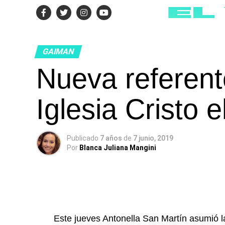
GAIMAN
Nueva referent
Iglesia Cristo 
Publicado
7 años
de
7 junio, 2019
Por
Blanca Juliana Mangini
Este jueves Antonella San Martín asumió la