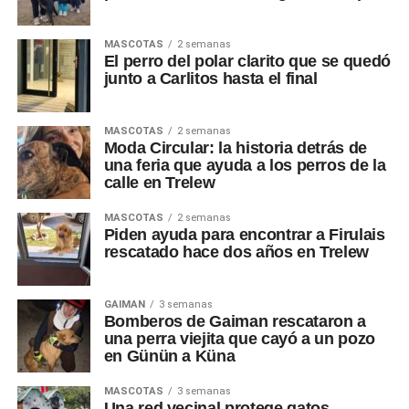
MASCOTAS
2 semanas
El perro del polar clarito que se quedó
junto a Carlitos hasta el final
MASCOTAS
2 semanas
Moda Circular: la historia detrás de
una feria que ayuda a los perros de la
calle en Trelew
MASCOTAS
2 semanas
Piden ayuda para encontrar a Firulais
rescatado hace dos años en Trelew
GAIMAN
3 semanas
Bomberos de Gaiman rescataron a
una perra viejita que cayó a un pozo
en Günün a Küna
MASCOTAS
3 semanas
Una red vecinal protege gatos