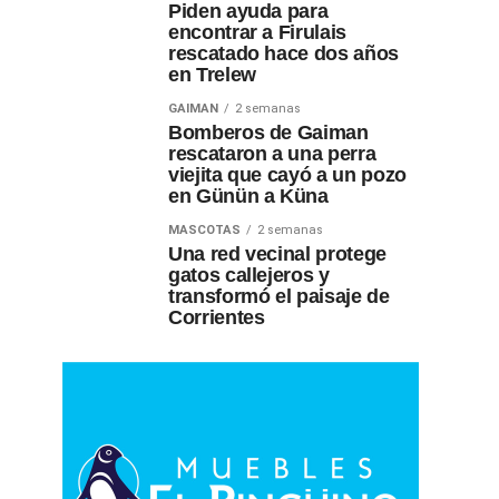
Piden ayuda para
encontrar a Firulais
rescatado hace dos años
en Trelew
GAIMAN
2 semanas
Bomberos de Gaiman
rescataron a una perra
viejita que cayó a un pozo
en Günün a Küna
MASCOTAS
2 semanas
Una red vecinal protege
gatos callejeros y
transformó el paisaje de
Corrientes