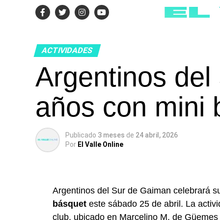
ACTIVIDADES
Argentinos del
años con mini 
Publicado
3 meses
de
24 abril, 2026
Por
El Valle Online
Argentinos del Sur de Gaiman celebrará s
básquet
este sábado 25 de abril. La activ
club, ubicado en Marcelino M. de Güemes 2