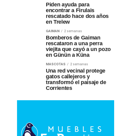
Piden ayuda para
encontrar a Firulais
rescatado hace dos años
en Trelew
GAIMAN
2 semanas
Bomberos de Gaiman
rescataron a una perra
viejita que cayó a un pozo
en Günün a Küna
MASCOTAS
2 semanas
Una red vecinal protege
gatos callejeros y
transformó el paisaje de
Corrientes