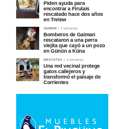
Piden ayuda para
encontrar a Firulais
rescatado hace dos años
en Trelew
GAIMAN
2 semanas
Bomberos de Gaiman
rescataron a una perra
viejita que cayó a un pozo
en Günün a Küna
MASCOTAS
2 semanas
Una red vecinal protege
gatos callejeros y
transformó el paisaje de
Corrientes