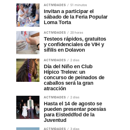
ACTIVIDADES
51 minutos
Invitan a participar el
sábado de la Feria Popular
Loma Torta
ACTIVIDADES
20 horas
Testeos rápidos, gratuitos
y confidenciales de VIH y
sífilis en Dolavon
ACTIVIDADES
2 días
Día del Niño en Club
Hípico Trelew: un
concurso de peinados de
caballos será la gran
atracción
ACTIVIDADES
2 días
Hasta el 14 de agosto se
pueden presentar poesías
para Eisteddfod de la
Juventud
ACTIVIDADES
3 días