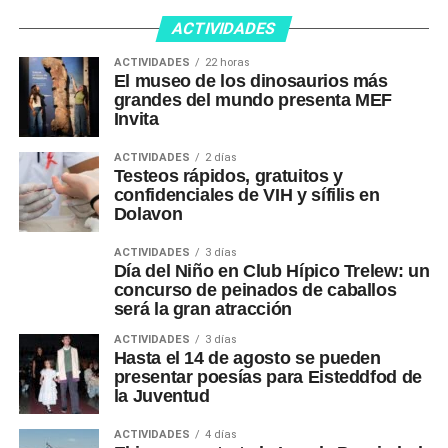
ACTIVIDADES
ACTIVIDADES
22 horas
El museo de los dinosaurios más
grandes del mundo presenta MEF
Invita
ACTIVIDADES
2 días
Testeos rápidos, gratuitos y
confidenciales de VIH y sífilis en
Dolavon
ACTIVIDADES
3 días
Día del Niño en Club Hípico Trelew: un
concurso de peinados de caballos
será la gran atracción
ACTIVIDADES
3 días
Hasta el 14 de agosto se pueden
presentar poesías para Eisteddfod de
la Juventud
ACTIVIDADES
4 días