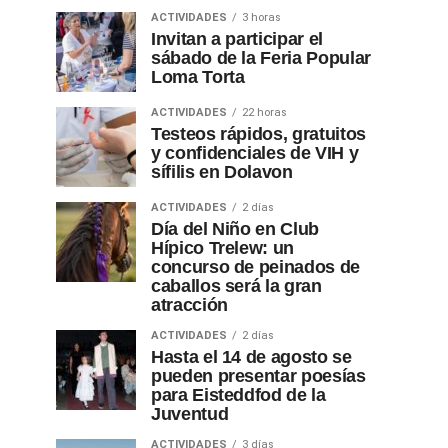
ACTIVIDADES
3 horas
Invitan a participar el
sábado de la Feria Popular
Loma Torta
ACTIVIDADES
22 horas
Testeos rápidos, gratuitos
y confidenciales de VIH y
sífilis en Dolavon
ACTIVIDADES
2 días
Día del Niño en Club
Hípico Trelew: un
concurso de peinados de
caballos será la gran
atracción
ACTIVIDADES
2 días
Hasta el 14 de agosto se
pueden presentar poesías
para Eisteddfod de la
Juventud
ACTIVIDADES
3 días