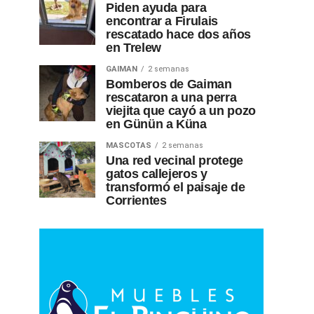
Piden ayuda para
encontrar a Firulais
rescatado hace dos años
en Trelew
GAIMAN
2 semanas
Bomberos de Gaiman
rescataron a una perra
viejita que cayó a un pozo
en Günün a Küna
MASCOTAS
2 semanas
Una red vecinal protege
gatos callejeros y
transformó el paisaje de
Corrientes