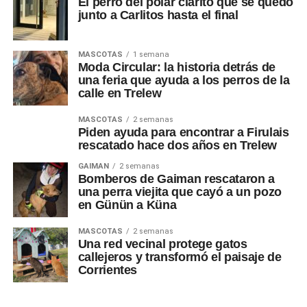
El perro del polar clarito que se quedó
junto a Carlitos hasta el final
MASCOTAS
1 semana
Moda Circular: la historia detrás de
una feria que ayuda a los perros de la
calle en Trelew
MASCOTAS
2 semanas
Piden ayuda para encontrar a Firulais
rescatado hace dos años en Trelew
GAIMAN
2 semanas
Bomberos de Gaiman rescataron a
una perra viejita que cayó a un pozo
en Günün a Küna
MASCOTAS
2 semanas
Una red vecinal protege gatos
callejeros y transformó el paisaje de
Corrientes