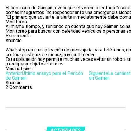
El comisario de Gaiman reveló que el vecino afectado “escrib
demás integrantes “no responder ante una emergencia siendo q
“El primero que advierte la alerta inmediatamente debe comu
Monitoreo
Al mismo tiempo, y teniendo en cuenta que hoy Gaiman se ha c
Monitoreo para buscar con celeridad vehículos o personas s
Herramienta
Anuncio
WhatsApp es una aplicación de mensajería para teléfonos, qu
cortos o sistema de mensajería multimedia.
Esta aplicación hoy permite muchas veces evitar un robo a 
a recuperar objetos robados.
Más noticias
Anterior
Último ensayo para el Pericón
Siguiente
La caminata
de Gaiman
en Gaiman
Anuncio
2 Comments
ACTIVIDADES