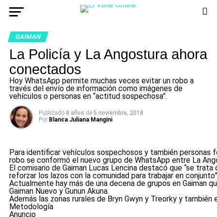
GAIMAN
La Policía y La Angostura ahora
conectados
Hoy WhatsApp permite muchas veces evitar un robo a
través del envío de información como imágenes de
vehículos o personas en “actitud sospechosa”.
Publicado
8 años
de
5 noviembre, 2018
Por
Blanca Juliana Mangini
Para identificar vehículos sospechosos y también personas 
robo se conformó el nuevo grupo de WhatsApp entre La Angos
El comisario de Gaiman Lucas Lencina destacó que “se trata d
reforzar los lazos con la comunidad para trabajar en conjunto”
Actualmente hay más de una decena de grupos en Gaiman que s
Gaiman Nuevo y Gunun Akuna.
Además las zonas rurales de Bryn Gwyn y Treorky y también es
Metodología
Anuncio