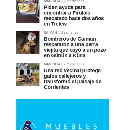
MASCOTAS
2 semanas
Piden ayuda para
encontrar a Firulais
rescatado hace dos años
en Trelew
GAIMAN
2 semanas
Bomberos de Gaiman
rescataron a una perra
viejita que cayó a un pozo
en Günün a Küna
MASCOTAS
2 semanas
Una red vecinal protege
gatos callejeros y
transformó el paisaje de
Corrientes